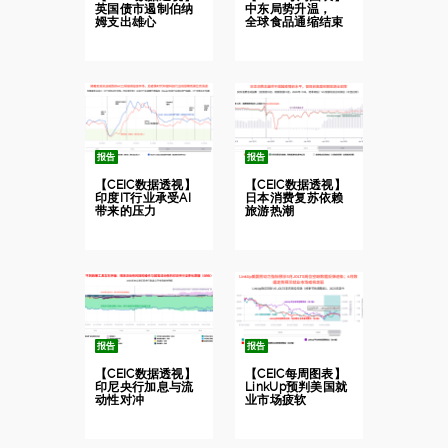
英国债市遏制伯纳
中东局势升温，
姆支出雄心
全球食品通缩结束
报告
报告
【CEIC数据透视】
【CEIC数据透视】
印度IT行业承受AI
日本消费复苏依赖
带来的压力
旅游热潮
报告
报告
【CEIC数据透视】
【CEIC每周图表】
印尼央行加息与流
LinkUp预判美国就
动性对冲
业市场疲软