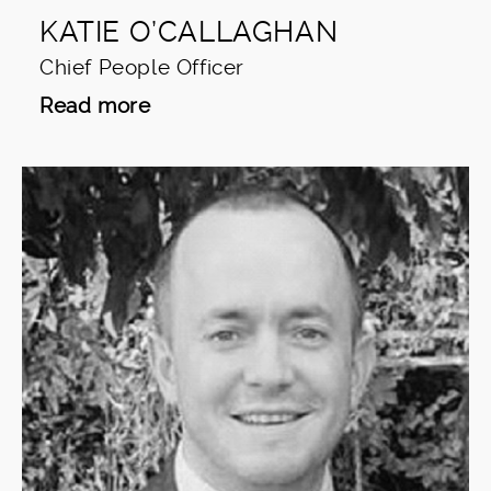
KATIE O’CALLAGHAN
Chief People Officer
Read more