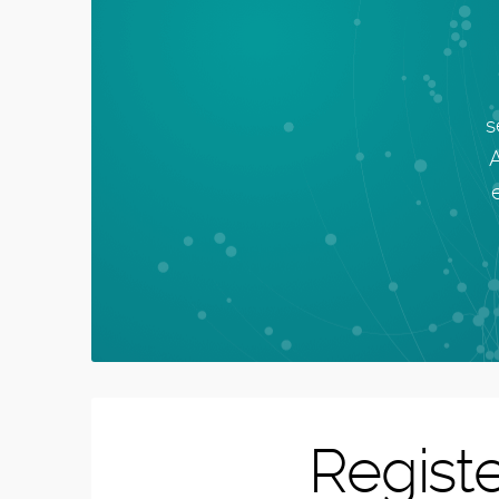
s
Registe