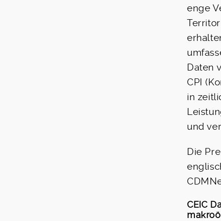
enge V
Territo
erhalt
umfasse
Daten v
CPI (Ko
in zeit
Leistun
und ver
Die Pr
englisc
CDMNex
CEIC Da
makroök