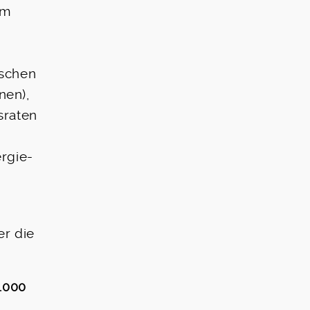
em
ischen
nen),
sraten
rgie-
er die
.000