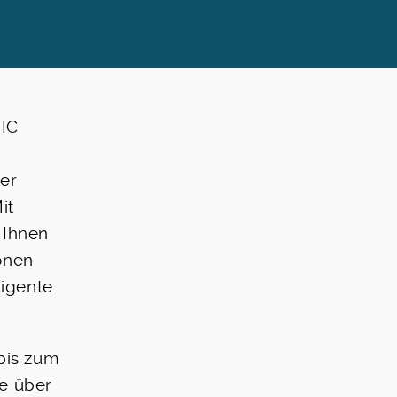
EIC
er
it
 Ihnen
onen
ligente
bis zum
ie über