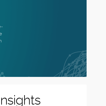
e-
e
n
insights