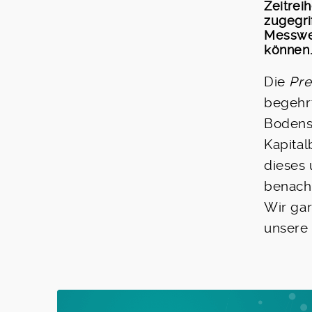
Zeitrei
zugegri
Messwer
können
Die
Pre
begehr
Bodens
Kapital
dieses
benachr
Wir gar
unsere 