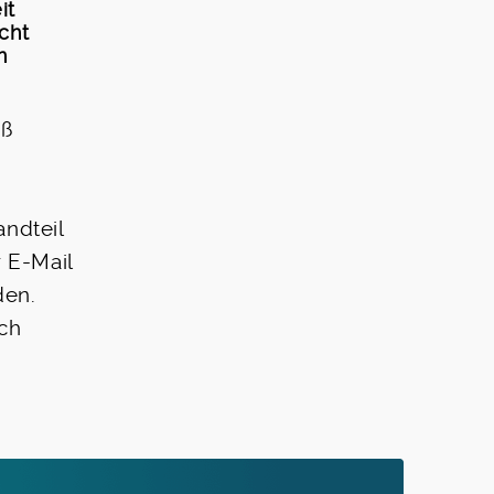
it
cht
n
iß
andteil
 E-Mail
den.
rch