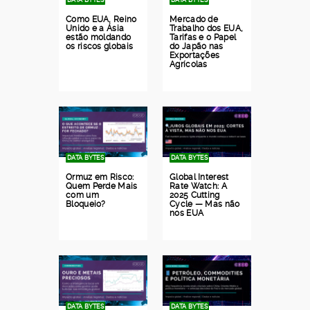
Como EUA, Reino
Mercado de
Unido e a Ásia
Trabalho dos EUA,
estão moldando
Tarifas e o Papel
os riscos globais
do Japão nas
Exportações
Agrícolas
DATA BYTES
DATA BYTES
Ormuz em Risco:
Global Interest
Quem Perde Mais
Rate Watch: A
com um
2025 Cutting
Bloqueio?
Cycle — Mas não
nos EUA
DATA BYTES
DATA BYTES